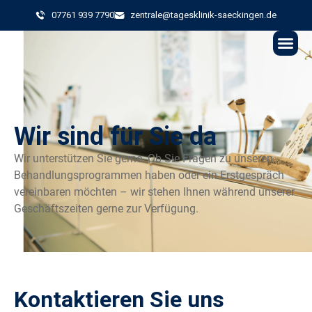
07761 939 7790
zentrale@tagesklinik-saeckingen.de
Wir sind für S
ie d
a
Wir unterstützen Sie gerne. Ob Sie Fragen zu unseren
Behandlungsprogrammen haben oder ein Erstgespräch
vereinbaren möchten – wir stehen Ihnen während unserer
Geschäftszeiten gerne zur Verfügung.
Kontaktieren Sie uns